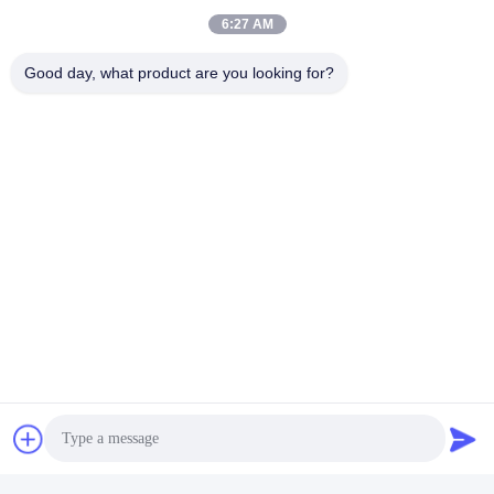
Kontaktieren Sie uns jetzt
6:27 AM
Good day, what product are you looking for?
Mailen Sie uns.
Senden