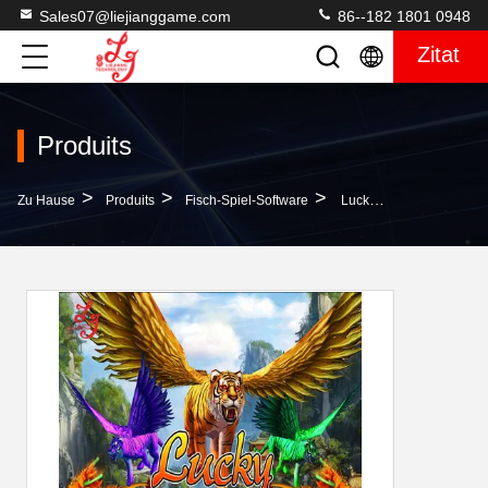
Sales07@liejianggame.com
86--182 1801 0948
Zitat
Produits
>
>
>
Zu Hause
Produits
Fisch-Spiel-Software
Lucky Tiger King Arcade Skilled Game-Brett-Fisch-Tabellen-Software