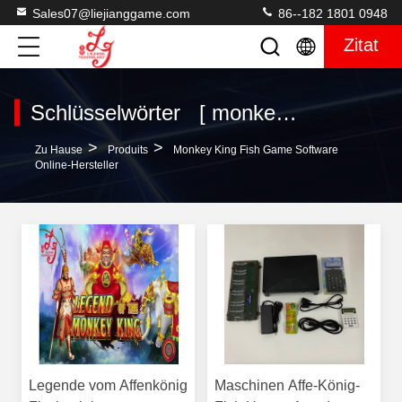
Sales07@liejianggame.com
86--182 1801 0948
Zitat
Schlüsselwörter [ monkey king fish game software ] Übereinstimmung 3 produits
>
>
Zu Hause
Produits
Monkey King Fish Game Software
Online-Hersteller
Legende vom Affenkönig
Maschinen Affe-König-