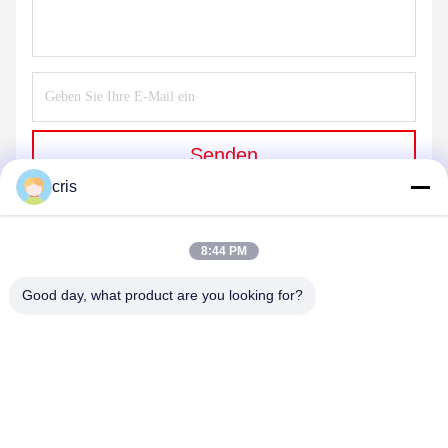
Senden
cris
8:44 PM
Good day, what product are you looking for?
GUANGZHOU LIE JIANG ELECTRONIC
TECHNOLOGY CO., LTD.
Sales07@liejianggame.com