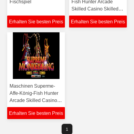
Fischspiel
Fish Hunter Arcade
Skilled Casino Skilled
Gambling Arcade Fish
Erhalten Sie besten Preis
Erhalten Sie besten Preis
Hunter Gambling Games
Maschinen Superme-
Affe-König-Fish Hunter
Arcade Skilled Casino
Skilled Gambling Arcade
Erhalten Sie besten Preis
Fish Hunter Gambling
Games
1