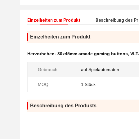
Einzelheiten zum Produkt
Beschreibung des P
Einzelheiten zum Produkt
Hervorheben:
30x45mm arcade gaming buttons
,
VLT
Gebrauch:
auf Spielautomaten
MOQ:
1 Stück
Beschreibung des Produkts
Liejiang Electronic Technology Co., Ltd. ist ein fü
hat,
Entwicklung und Forschung von Software und Har
sind speziell für die Verwendung in Casino-Videosp