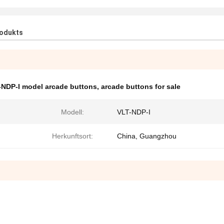
rodukts
-NDP-I model arcade buttons
,
arcade buttons for sale
Modell:
VLT-NDP-I
Herkunftsort:
China, Guangzhou
hrendes Unternehmen, das sich auf die integrierte Produktion spez
dware für Glücksspielmaschinen.
ielautomaten konzipiert und für ihre hohe Qualität bekannt.