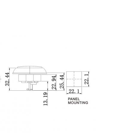
ießlich kreisförmiger, ovaler, quadratischer und rechteckiger Fo
swahl Ihren Bedürfnissen gerecht wird.
tionsmöglichkeiten für alle, die Casinoausrüstung benötigen.
nternehmen zusammenzuarbeiten, das erstklassige Produkte un