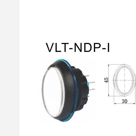
Mit einer breiten Palette von Knopfformen, einschl
wir
Wir sind zuversichtlich, dass unsere vielfältige Au
Technology Co., Ltd. bietet hervorragende Koopera
Kontaktieren Sie uns noch heute, um mit einem U
Dienstleistungen garantiert.