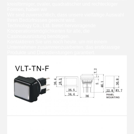
kreisförmiger, ovaler, quadratischer und rechteckiger
Formen, haben wir
Wir sind zuversichtlich, dass unsere vielfältige Auswahl
Ihren Bedürfnissen gerecht wird.
Technology Co., Ltd. bietet hervorragende
Kooperationsmöglichkeiten für alle, die
Casinoausrüstung benötigen.
Kontaktieren Sie uns noch heute, um mit einem
Unternehmen zusammenzuarbeiten, das erstklassige
Produkte und Dienstleistungen garantiert.