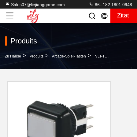
Sales07@liejianggame.com
86--182 1801 0948
Zitat
Produits
>
>
>
Zu Hause
Produits
Arcade-Spiel-Tasten
VLT-TN-F-Buttons 26,4*34,4 Mm Spielleistungsbuttons