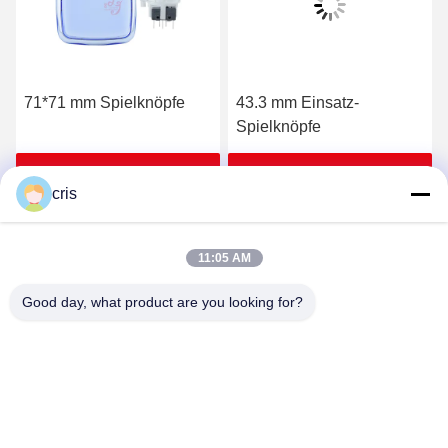
71*71 mm Spielknöpfe
43.3 mm Einsatz-
Spielknöpfe
Erhalten Sie besten Preis
Erhalten Sie besten Preis
cris
11:05 AM
Good day, what product are you looking for?
GUANGZHOU LIE JIANG ELECTRONIC
TECHNOLOGY CO., LTD.
Sales07@liejianggame.com