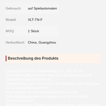
Gebrauch:
auf Spielautomaten
Modell:
VLT-TN-F
MOQ:
1 Stück
Herkunftsort:
China, Guangzhou
Beschreibung des Produkts
Liejiang Electronic Technology Co., Ltd. ist ein
führendes Unternehmen, das sich auf die integrierte
Produktion spezialisiert hat,
Entwicklung und Forschung von Software und Hardware
für Glücksspielmaschinen.
sind speziell für die Verwendung in Casino-
Videospielautomaten konzipiert und für ihre hohe
Qualität bekannt.
Mit einer breiten Palette von Knopfformen, einschließlich