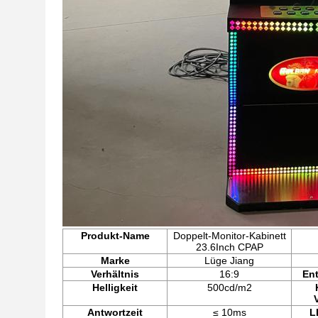
Produkt-Name
Doppelt-Monitor-Kabinett
23.6Inch CPAP
Marke
Lüge Jiang
Verhältnis
16:9
En
Helligkeit
500cd/m2
Antwortzeit
≤ 10ms
L