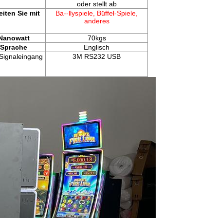
oder stellt ab
eiten Sie mit
Ba--llyspiele,
Büffel-Spiele,
anderes
Nanowatt
70kgs
Sprache
Englisch
Signaleingang
3M RS232 USB