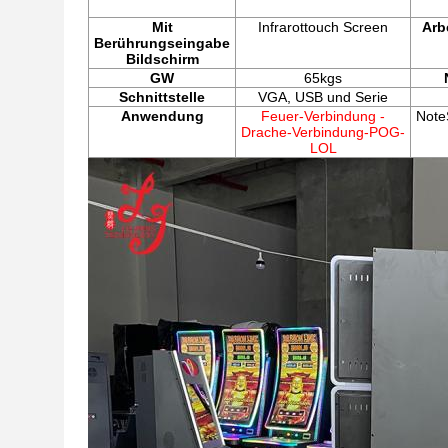
Mit
Infrarottouch Screen
Arb
Berührungseingabe
Bildschirm
GW
65kgs
Schnittstelle
VGA, USB und Serie
Anwendung
Feuer-Verbindung -
Note
Drache-Verbindung-POG-
LOL