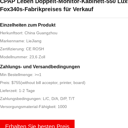
CPAP Leben Doppelt-Monitor-Kabinett-550 Lux
Fox340s-Fabrikpreises für Verkauf
Einzelheiten zum Produkt
Herkunftsort: China Guangzhou
Markenname: LieJiang
Zertifizierung: CE ROSH
Modellnummer: 23,6 Zoll
Zahlungs- und Versandbedingungen
Min Bestellmenge: >=1
Preis: $755(without bill acceptor, printer, board)
Lieferzeit: 1-2 Tage
Zahlungsbedingungen: L/C, D/A, D/P, T/T
Versorgungsmaterial-Fähigkeit: 1000
Erhalten Sie besten Preis