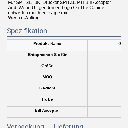
Für SPITZE IuK, Drucker SPITZE PTI Bill Acceptor 
And. Wenn U irgendeinen Logo On The Cabinet 
entwerfen möchten, sagte mir
Wenn u-Auftrag.
Spezifikation
Produkt-Name
Goldm
Entsprechen Sie für
Größe
MOQ
Gewicht
Farbe
Sc
Bill Acceptor
Verpackung u. Lieferung