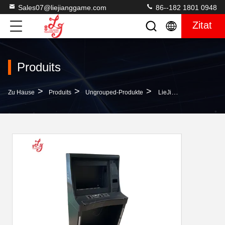
Sales07@liejianggame.com
86--182 1801 0948
Zitat
Produits
>
>
>
Zu Hause
Produits
Ungrouped-Produkte
LieJiang Gold Des 22 Zoll-Topf-O 510/580/595 Spiel-Maschinen-Mit Berührungseingabe Bildschirm Überwacht Metallkabinett-Spiel-Monitoren