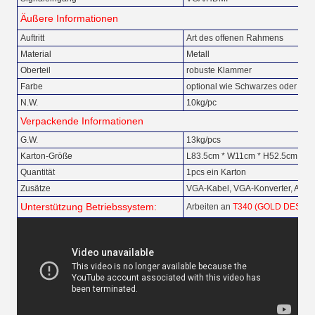
Äußere Informationen
Auftritt
Art des offenen Rahmens
Material
Metall
Oberteil
robuste Klammer
Farbe
optional wie Schwarzes oder silb
N.W.
10kg/pc
Verpackende Informationen
G.W.
13kg/pcs
Karton-Größe
L83.5cm * W11cm * H52.5cm
Quantität
1pcs ein Karton
Zusätze
VGA-Kabel, VGA-Konverter, Adap
Unterstützung Betriebssystem:
Arbeiten an
T340 (GOLD DES TO