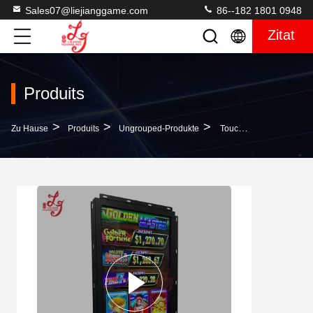
Sales07@liejianggame.com
86--182 1801 0948
Zitat
Produits
>
>
>
Zu Hause
Produits
Ungrouped-Produkte
Touch Screen 32 Zoll-BayIIy Spiel-Touch Screen 3Ms ELO IR Monitor Für Spielautomaten IGS-Feuer Linke WMS POG