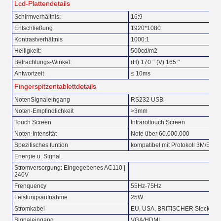
Lcd-Plattendetails
Schirmverhältnis:
16:9
Entschließung
1920*1080
Kontrastverhältnis
1000:1
Helligkeit:
500cd/m2
Betrachtungs-Winkel:
(H) 170 ° (V) 165 °
Antwortzeit
≤ 10ms
Fingerspitzentablettdetails
NotenSignaleingang
RS232 USB
Noten-Empfindlichkeit
>3mm
Touch Screen
Infrarottouch Screen
Noten-Intensität
Note über 60.000.000
Spezifisches funtion
kompatibel mit Protokoll 3M/ELO
Energie u. Signal
Stromversorgung: Eingegebenes AC110 |
240V
Frenquency
55Hz-75Hz
Leistungsaufnahme
25W
Stromkabel
EU, USA, BRITISCHER Stecker v
Signaleingang
VGA/HDMI