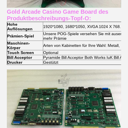
Gold Arcade Casino Game Board des
Produktbeschreibungs-Topf-O:
Hohe
1920*1080, 1680*1050, XVGA 1024 X 768.
Auflösungen
Unsere POG-Spiele versehen Sie mit auserl
Prämien-Spiel
mehr Prämie
Maschinen-
Arten
von Kabinetten für Ihre Wahl: Metall, Hol
Körper
Touch Screen
Optional
Bill Acceptor
Pyramide Bill Acceptor Both Works IuK Bill Acce
Drucker
Gestützt