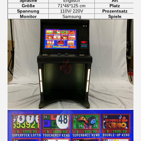
Sprache
Englisch
Art
Größe
71*46*125 cm
Platz
Spannung
110V/ 220V
Prozentsatz
Monitor
Samsung
Spiele