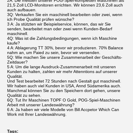
2A: Die meisten unserer POG-Spiel-kompletten Maschinen als
21,5 Zoll LCD-Monitoren errichten. Wir können 23,6 Zoll auch
auch aufbauen.
3Q: Verkaufen Sie ein maschinell bearbeiten oder zwei, wenn
ich Probe Qualität prüfen wünsche?
3 A: Ja stützten wir Beispielservice, können, das wir Sie
senden, bearbeitet man oder zwei wenn Kunden-Bedarf
maschinell.
4Q: Was ist die Zahlungsbedingungen, wenn ich Maschine
kaufe?
4 A: Ablagerung TT 30%, bevor wir produzieren. 70% Balance
nahm an, um Paied zu sein, bevor wir versenden.
5Q: Wie machen Sie unsere Zusammenarbeit der Geschäfts-
Zeitdauer?
5 A: Um die lange Ausdruck-Zusammenarbeit mit unseren
Kunden zu halten, zahlen wir mehr Attenntions auf unserer
Qualität.
Und Test bearbeitet 72 Stunden nach Gestalt gut maschinell.
Wir haben auch viel Kunden in USA, Annd Südamerika auch.
Manchmal können Sie zu den Speichern dort gehen, unsere
Qualität zu sehen.
6Q: Tut Ihr Maschinen TOPF O Gold, POG-Spiel-Maschinen
Arbeit mit unserer Landeswährung?
6 A: Ja haben wir viele Modelle von Bill Accpetor Which Can
Work mit Ihrer Landeswährung.
Tags: