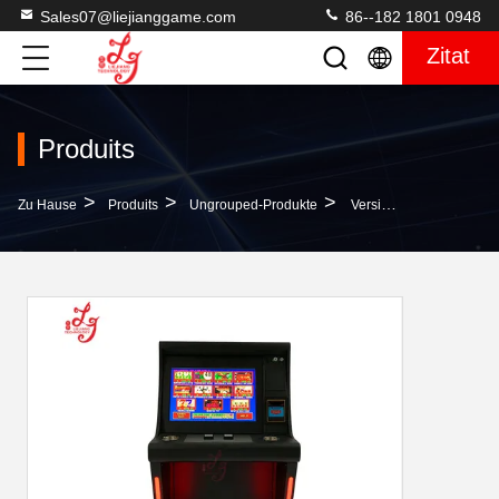
Sales07@liejianggame.com
86--182 1801 0948
Zitat
Produits
>
>
>
Zu Hause
Produits
Ungrouped-Produkte
Versions-Goldschatz-Multi-Spiel-Touch Screen POG 510 Videozwei-Wilde Spielautomaten T340 Verschalt 510 580 595