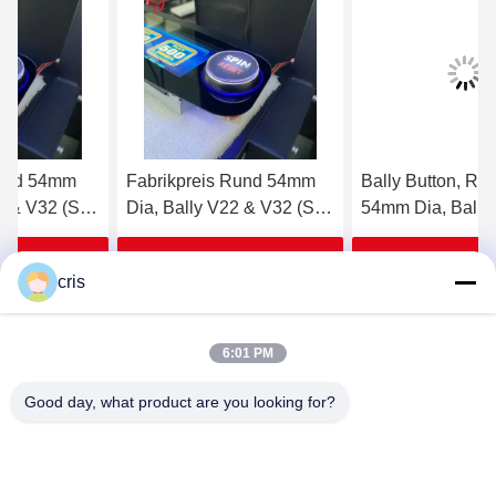
Fabrikpreis Rund 54mm
Bally Button, Runde
Dia, Bally V22 & V32 (SP-
54mm Dia, Bally V22 &
RND-Bally) Bally Knopf
V32 (SP-RND-Bally)
zum Verkauf
Erhalten Sie besten Preis
Erhalten Sie besten Preis
cris
6:01 PM
Good day, what product are you looking for?
GUANGZHOU LIE JIANG ELECTRONIC
TECHNOLOGY CO., LTD.